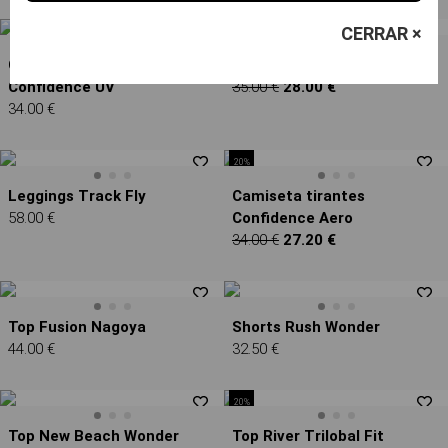
CERRAR ×
20%
Camiseta tirantes
Leggings Sunny Wonder
Confidence UV
35.00 €
28.00 €
34.00 €
20%
Leggings Track Fly
Camiseta tirantes
58.00 €
Confidence Aero
34.00 €
27.20 €
Top Fusion Nagoya
Shorts Rush Wonder
44.00 €
32.50 €
20%
Top New Beach Wonder
Top River Trilobal Fit