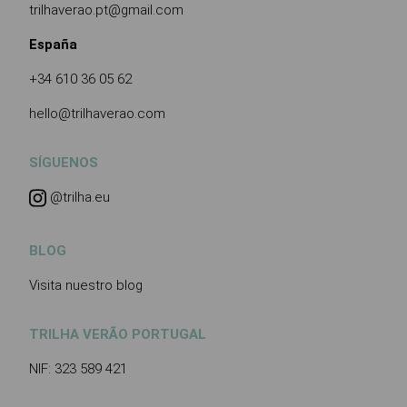
trilhaverao.pt@gmail.com
España
+34 610 36 05 62
hello@trilhaverao.com
SÍGUENOS
@trilha.eu
BLOG
Visita nuestro blog
TRILHA VERÃO PORTUGAL
NIF: 323 589 421