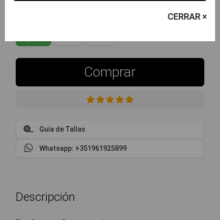
Elige la Talla
CERRAR ×
Guía de Tallas
S
M
L
disponible
avísame
avísame
Comprar
Guía de Tallas
Whatsapp: +351961925899
Descripción