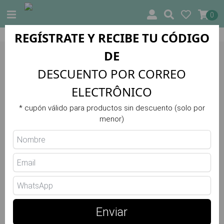
0
REGÍSTRATE Y RECIBE TU CÓDIGO
insular)
10% DE DESCUENTO EN TU PRIMER PEDIDO
DE
Trilha Verão
DESCUENTO POR CORREO
Camiseta de tirantes Regina UV
ELECTRÔNICO
R5421
* cupón válido para productos sin descuento (solo por
menor)
42.00 €
Elige el Color
Enviar
Preto
Azul
Verde