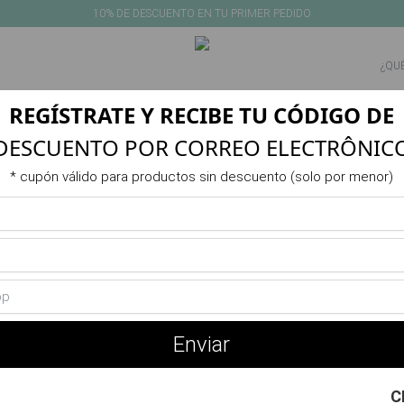
10% DE DESCUENTO EN TU PRIMER PEDIDO
REGÍSTRATE Y RECIBE TU CÓDIGO DE
NEW IN
PRODUCTOS
VERANO
ACTIVIDAD
REBAJAS
DESCUENTO POR CORREO ELECTRÔNIC
Producto no disponible o agotado
* cupón válido para productos sin descuento (solo por menor)
También te puede interesar
Enviar
C