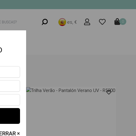
es, €
0
O
ERRAR ×