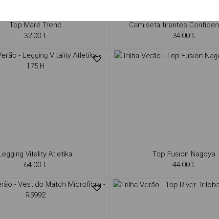
Top Maré Trend
Camiseta tirantes Confide
32.00 €
34.00 €
Legging Vitality Atletika
Top Fusion Nagoya
64.00 €
44.00 €