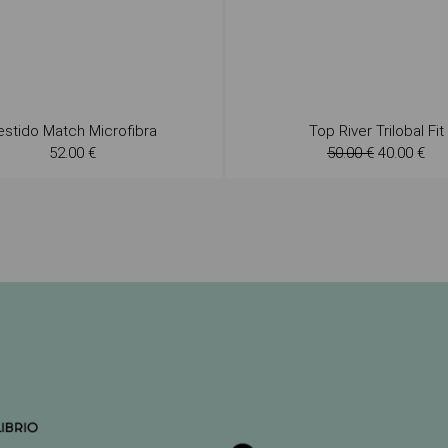
estido Match Microfibra
Top River Trilobal Fit
52.00 €
50.00 €
40.00 €