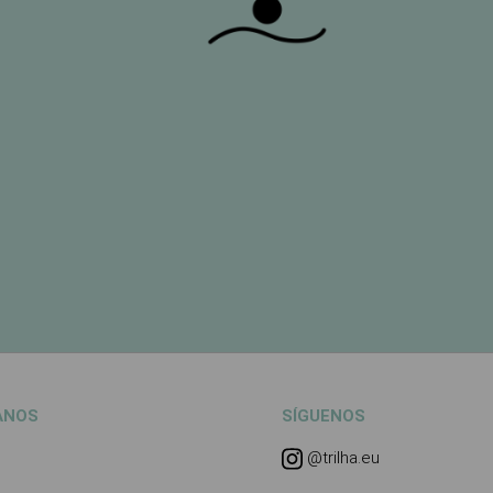
ANOS
SÍGUENOS
@trilha.eu