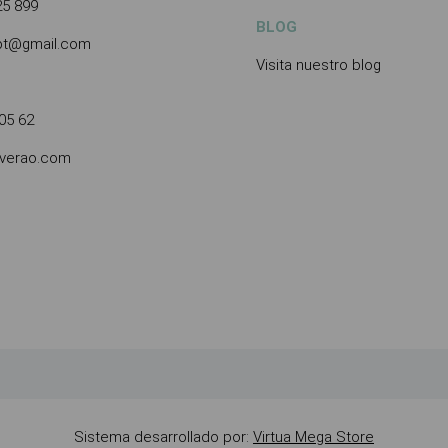
25 899
BLOG
.pt@gmail.com
Visita nuestro blog
05 62
averao.com
Sistema desarrollado por:
Virtua Mega Store