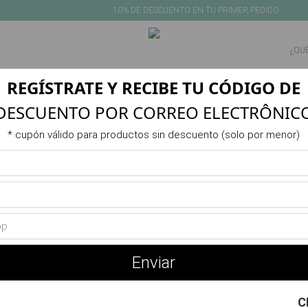
10% DE DESCUENTO EN TU PRIMER PEDIDO
REGÍSTRATE Y RECIBE TU CÓDIGO DE
NEW IN
PRODUCTOS
VERANO
ACTIVIDAD
REBAJAS
DESCUENTO POR CORREO ELECTRÔNIC
Producto no disponible o agotado
* cupón válido para productos sin descuento (solo por menor)
También te puede interesar
Enviar
C