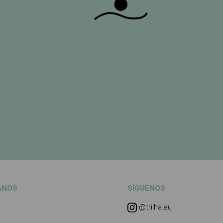
ANOS
SÍGUENOS
@trilha.eu