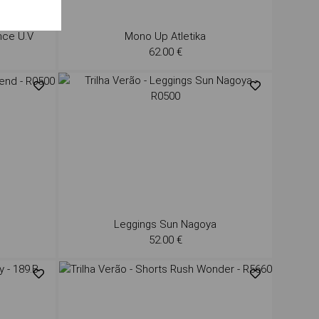
nce U.V
Mono Up Atletika
62.00 €
Leggings Sun Nagoya
52.00 €