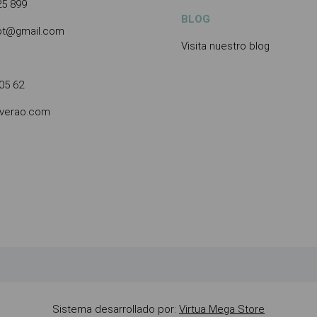
25 899
BLOG
.pt@gmail.com
Visita nuestro blog
05 62
averao.com
Sistema desarrollado por:
Virtua Mega Store