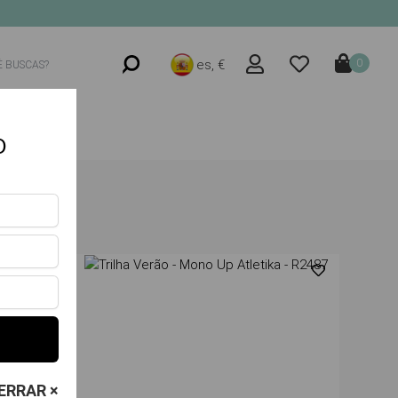
es, €
0
O
ERRAR ×