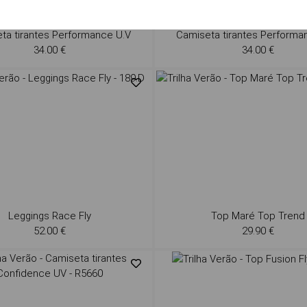
ta tirantes Performance U.V
Camiseta tirantes Performa
34.00 €
34.00 €
Leggings Race Fly
Top Maré Top Trend
52.00 €
29.90 €