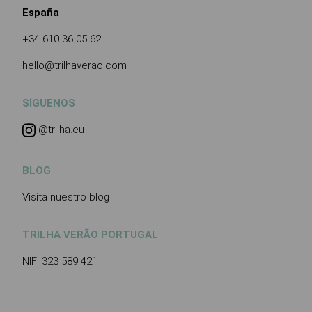
España
+34 610 36 05 62
hello@trilhaverao.com
SÍGUENOS
@trilha.eu
BLOG
Visita nuestro blog
TRILHA VERÃO PORTUGAL
NIF: 323 589 421