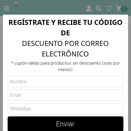
0
REGÍSTRATE Y RECIBE TU CÓDIGO
insular)
10% DE DESCUENTO EN TU PRIMER PEDIDO
DE
Trilha Verão
DESCUENTO POR CORREO
Legging Vitality Atletika 175.H
ELECTRÔNICO
* cupón válido para productos sin descuento (solo por
menor)
64.00 €
Elige el Color
Verde
Enviar
Elige la Talla
Guía de Tallas